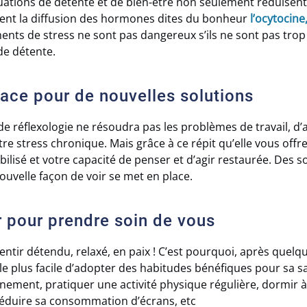
tuations de détente et de bien-être non seulement réduisent
sent la diffusion des hormones dites du bonheur
l’ocytocine,
ents de stress ne sont pas dangereux s’ils ne sont pas trop r
de détente.
lace pour de nouvelles solutions
e réflexologie ne résoudra pas les problèmes de travail, d’
otre stress chronique. Mais grâce à ce répit qu’elle vous offre
ilisé et votre capacité de penser et d’agir restaurée. Des s
ouvelle façon de voir se met en place.
 pour prendre soin de vous
sentir détendu, relaxé, en paix ! C’est pourquoi, après quel
mble plus facile d’adopter des habitudes bénéfiques pour sa
nement, pratiquer une activité physique régulière, dormir à 
, réduire sa consommation d’écrans, etc