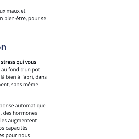
eux maux et
on bien-être, pour se
on
n stress qui vous
 au fond d’un pot
à bien à l’abri, dans
nément, sans même
 réponse automatique
on, des hormones
Elles augmentent
os capacités
ces pour nous