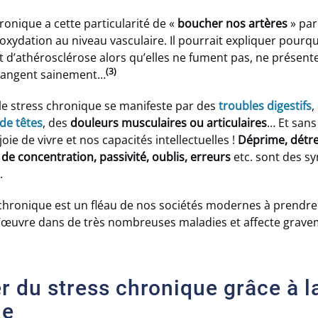
hronique a cette particularité de «
boucher nos artères
» par
oxydation au niveau vasculaire. Il pourrait expliquer pourqu
 d’athérosclérose alors qu’elles ne fument pas, ne présent
(3)
 mangent sainement…
 le stress chronique se manifeste par des
troubles digestifs
,
de têtes
, des
douleurs musculaires ou articulaires
… Et sans
oie de vivre et nos capacités intellectuelles !
Déprime, détres
é de concentration, passivité, oublis, erreurs
etc. sont des 
.
ss chronique est un fléau de nos sociétés modernes à prend
 à l’œuvre dans de très nombreuses maladies et affecte grave
r du stress chronique grâce à l
ie