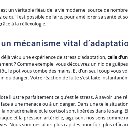
est un véritable fléau de la vie moderne, source de nombr
ce qu’il est possible de faire, pour améliorer sa santé et s
râce à la réflexologie.
: un mécanisme vital d’adaptati
 déjà vécu une expérience de stress d’adaptation,
celle d’u
cement ? Comme exemple; vous découvrez un nid de guêpes
itôt, le pot vous tombe des mains. Et d’un seul coup vous voil
oin du danger. Votre réaction de fuite s’est faite instanta
dote illustre parfaitement ce qu’est le stress. A savoir une
face à une menace ou à un danger. Dans une telle situati
la noradrénaline et le cortisol sont libérées dans le sang. 
diaque et la pression artérielle, aiguisent nos sens comme n
ives. Nous sommes alors plus rapides pour fuir, plus effica