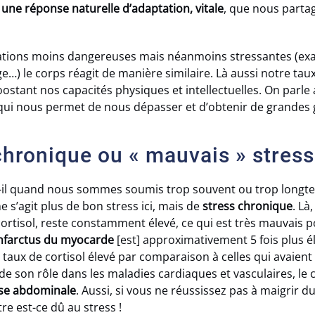
t une réponse naturelle d’adaptation, vitale
, que nous parta
uations moins dangereuses mais néanmoins stressantes (ex
…) le corps réagit de manière similaire. Là aussi notre ta
ostant nos capacités physiques et intellectuelles. On parle
ui nous permet de nous dépasser et d’obtenir de grandes gr
chronique ou « mauvais » stress
t-il quand nous sommes soumis trop souvent ou trop long
 ne s’agit plus de bon stress ici, mais de
stress chronique
. Là
ortisol, reste constamment élevé, ce qui est très mauvais p
infarctus du myocarde
[est] approximativement 5 fois plus é
taux de cortisol élevé par comparaison à celles qui avaient 
 de son rôle dans les maladies cardiaques et vasculaires, le c
sse abdominale
. Aussi, si vous ne réussissez pas à maigrir 
re est-ce dû au stress !