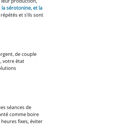
 leur production,
 la sérotonine, et la
épétés et s’ils sont
argent, de couple
, votre état
olutions
ques séances de
 santé comme boire
heures fixes, éviter