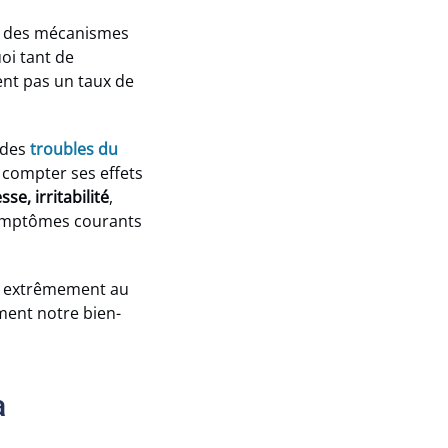
 des mécanismes
oi tant de
ent pas un taux de
 des
troubles du
 compter ses effets
se, irritabilité
,
symptômes courants
re extrêmement au
ment notre bien-
a