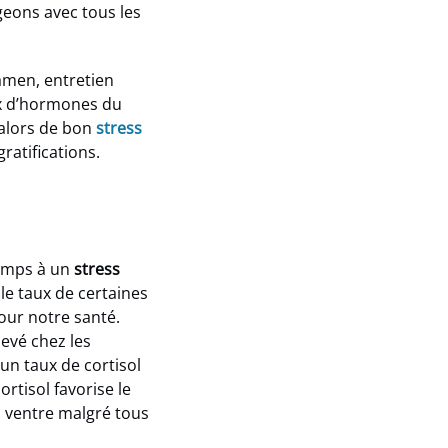
geons avec tous les
amen, entretien
ux d’hormones du
 alors de bon
stress
atifications.
temps à un
stress
, le taux de certaines
our notre santé.
levé chez les
un taux de cortisol
ortisol favorise le
du ventre malgré tous