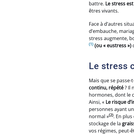
battre.
Le stress es
êtres vivants.
Face à d’autres sit
d’embauche, mariage
stress augmente, bo
(1)
(ou « eustress »)
q
Le stress 
Mais que se passe-
continu, répété
? Il
hormones, dont le c
Ainsi, «
Le risque d’
personnes ayant un 
(2)
normal »
. En plus
stockage de la
grai
vos régimes, peut-êt