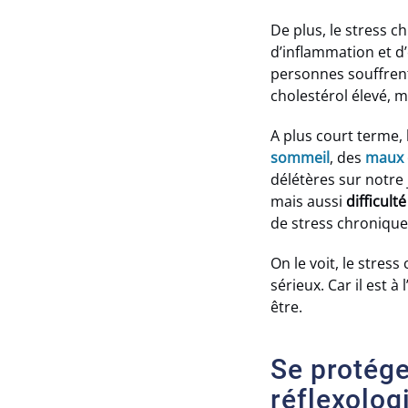
De plus, le stress c
d’inflammation et d’
personnes souffrent
cholestérol élevé,
A plus court terme,
sommeil
, des
maux 
délétères sur notre j
mais aussi
difficult
de stress chronique
On le voit, le stre
sérieux. Car il est
être.
Se protége
réflexolog