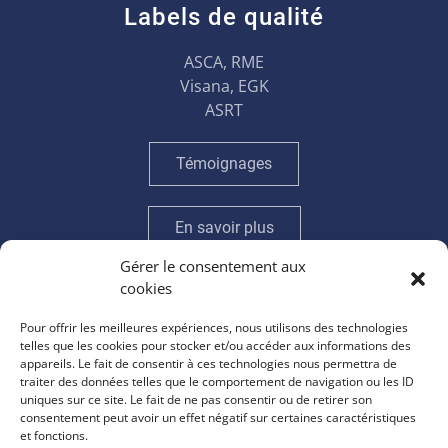
Labels de qualité
ASCA, RME
Visana, EGK
ASRT
Témoignages
En savoir plus
Gérer le consentement aux
cookies
Horaires
Pour offrir les meilleures expériences, nous utilisons des technologies
telles que les cookies pour stocker et/ou accéder aux informations des
lundi et mercredi
appareils. Le fait de consentir à ces technologies nous permettra de
10h30 à 18h30
traiter des données telles que le comportement de navigation ou les ID
uniques sur ce site. Le fait de ne pas consentir ou de retirer son
mardi et jeudi
consentement peut avoir un effet négatif sur certaines caractéristiques
et fonctions.
9h à 17h